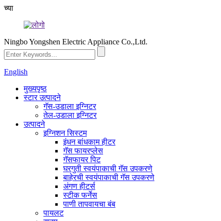
च्या
Ningbo Yongshen Electric Appliance Co.,Ltd.
English
मुख्यपृष्ठ
स्टार उत्पादने
गॅस-उडाला इग्निटर
तेल-उडाला इग्निटर
उत्पादने
इग्निशन सिस्टम
इंधन बांधकाम हीटर
गॅस फायरप्लेस
गॅसफायर पिट
घरगुती स्वयंपाकाची गॅस उपकरणे
बाहेरची स्वयंपाकाची गॅस उपकरणे
अंगण हीटर्स
स्टीक फर्नेस
पाणी तापवायचा बंब
पायलट