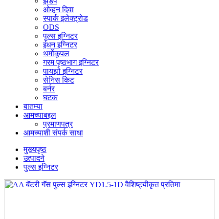
झडप
ओव्हन दिवा
स्पार्क इलेक्ट्रोड
ODS
पुल्स इग्निटर
इंधन इग्निटर
थर्मोकूपल
गरम पृष्ठभाग इग्निटर
पायझो इग्निटर
सेनिस किट
बर्नर
घटक
बातम्या
आमच्याबद्दल
प्रमाणपत्र
आमच्याशी संपर्क साधा
मुख्यपृष्ठ
उत्पादने
पुल्स इग्निटर