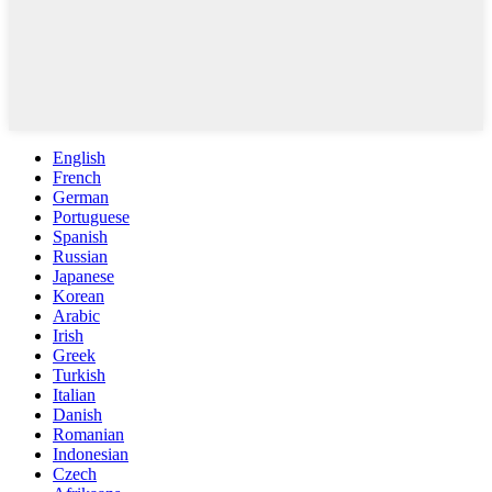
English
French
German
Portuguese
Spanish
Russian
Japanese
Korean
Arabic
Irish
Greek
Turkish
Italian
Danish
Romanian
Indonesian
Czech