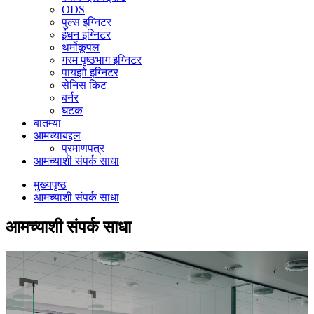
ODS
पुल्स इग्निटर
इंधन इग्निटर
थर्मोकूपल
गरम पृष्ठभाग इग्निटर
पायझो इग्निटर
सेनिस किट
बर्नर
घटक
बातम्या
आमच्याबद्दल
प्रमाणपत्र
आमच्याशी संपर्क साधा
मुख्यपृष्ठ
आमच्याशी संपर्क साधा
आमच्याशी संपर्क साधा