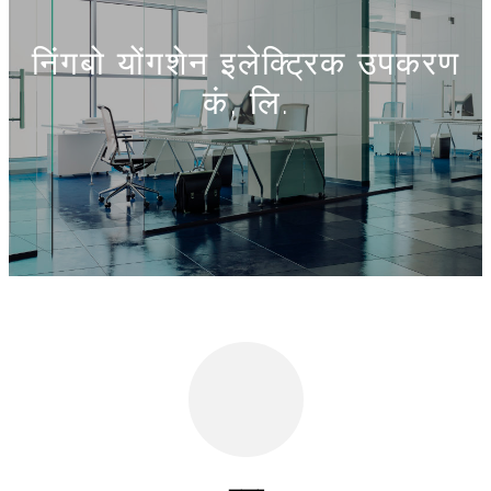
निंगबो योंगशेन इलेक्ट्रिक उपकरण
कं, लि.