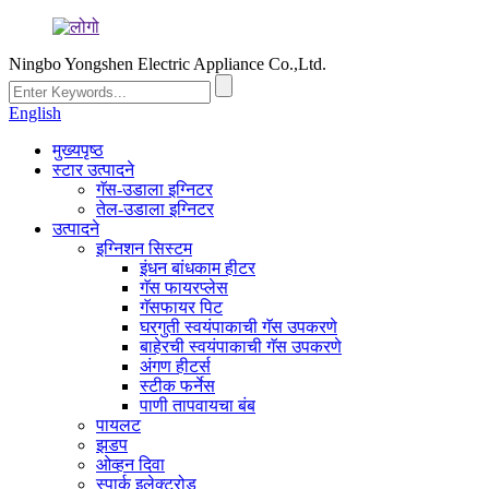
Ningbo Yongshen Electric Appliance Co.,Ltd.
English
मुख्यपृष्ठ
स्टार उत्पादने
गॅस-उडाला इग्निटर
तेल-उडाला इग्निटर
उत्पादने
इग्निशन सिस्टम
इंधन बांधकाम हीटर
गॅस फायरप्लेस
गॅसफायर पिट
घरगुती स्वयंपाकाची गॅस उपकरणे
बाहेरची स्वयंपाकाची गॅस उपकरणे
अंगण हीटर्स
स्टीक फर्नेस
पाणी तापवायचा बंब
पायलट
झडप
ओव्हन दिवा
स्पार्क इलेक्ट्रोड