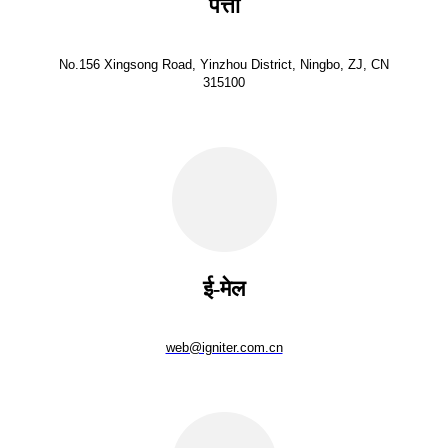
पत्ता
No.156 Xingsong Road, Yinzhou District, Ningbo, ZJ, CN
315100
ई-मेल
web@igniter.com.cn