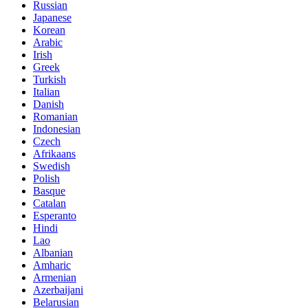
Russian
Japanese
Korean
Arabic
Irish
Greek
Turkish
Italian
Danish
Romanian
Indonesian
Czech
Afrikaans
Swedish
Polish
Basque
Catalan
Esperanto
Hindi
Lao
Albanian
Amharic
Armenian
Azerbaijani
Belarusian