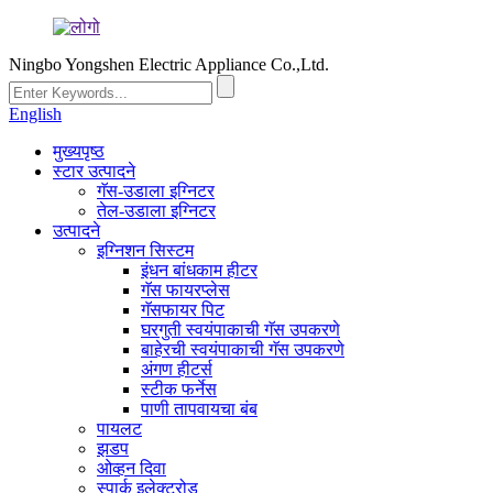
Ningbo Yongshen Electric Appliance Co.,Ltd.
English
मुख्यपृष्ठ
स्टार उत्पादने
गॅस-उडाला इग्निटर
तेल-उडाला इग्निटर
उत्पादने
इग्निशन सिस्टम
इंधन बांधकाम हीटर
गॅस फायरप्लेस
गॅसफायर पिट
घरगुती स्वयंपाकाची गॅस उपकरणे
बाहेरची स्वयंपाकाची गॅस उपकरणे
अंगण हीटर्स
स्टीक फर्नेस
पाणी तापवायचा बंब
पायलट
झडप
ओव्हन दिवा
स्पार्क इलेक्ट्रोड