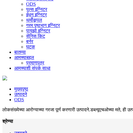
ODS
पुल्स इग्निटर
इंधन इग्निटर
थर्मोकूपल
गरम पृष्ठभाग इग्निटर
पायझो इग्निटर
सेनिस किट
बर्नर
घटक
बातम्या
आमच्याबद्दल
प्रमाणपत्र
आमच्याशी संपर्क साधा
मुख्यपृष्ठ
उत्पादने
ODS
लोकसंख्येच्या आरोग्याच्या गरजा पूर्ण करणारी उत्पादने.डब्ल्यूएचओच्या मते, ही
श्रेण्या