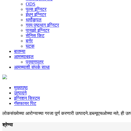
ODS
पुल्स इग्निटर
इंधन इग्निटर
थर्मोकूपल
गरम पृष्ठभाग इग्निटर
पायझो इग्निटर
सेनिस किट
बर्नर
घटक
बातम्या
आमच्याबद्दल
प्रमाणपत्र
आमच्याशी संपर्क साधा
मुख्यपृष्ठ
उत्पादने
इग्निशन सिस्टम
गॅसफायर पिट
लोकसंख्येच्या आरोग्याच्या गरजा पूर्ण करणारी उत्पादने.डब्ल्यूएचओच्या मते, ही
श्रेण्या