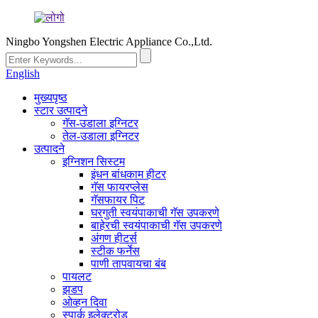
Ningbo Yongshen Electric Appliance Co.,Ltd.
English
मुख्यपृष्ठ
स्टार उत्पादने
गॅस-उडाला इग्निटर
तेल-उडाला इग्निटर
उत्पादने
इग्निशन सिस्टम
इंधन बांधकाम हीटर
गॅस फायरप्लेस
गॅसफायर पिट
घरगुती स्वयंपाकाची गॅस उपकरणे
बाहेरची स्वयंपाकाची गॅस उपकरणे
अंगण हीटर्स
स्टीक फर्नेस
पाणी तापवायचा बंब
पायलट
झडप
ओव्हन दिवा
स्पार्क इलेक्ट्रोड