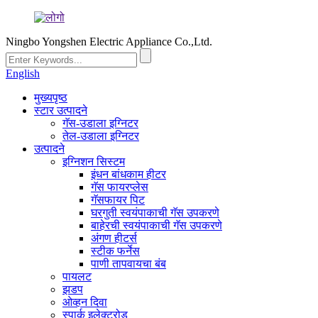
Ningbo Yongshen Electric Appliance Co.,Ltd.
English
मुख्यपृष्ठ
स्टार उत्पादने
गॅस-उडाला इग्निटर
तेल-उडाला इग्निटर
उत्पादने
इग्निशन सिस्टम
इंधन बांधकाम हीटर
गॅस फायरप्लेस
गॅसफायर पिट
घरगुती स्वयंपाकाची गॅस उपकरणे
बाहेरची स्वयंपाकाची गॅस उपकरणे
अंगण हीटर्स
स्टीक फर्नेस
पाणी तापवायचा बंब
पायलट
झडप
ओव्हन दिवा
स्पार्क इलेक्ट्रोड