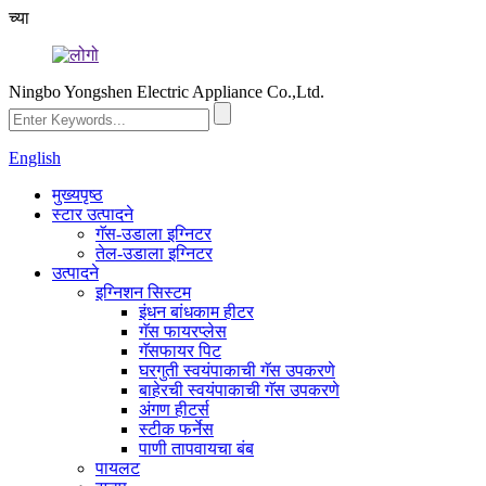
च्या
Ningbo Yongshen Electric Appliance Co.,Ltd.
English
मुख्यपृष्ठ
स्टार उत्पादने
गॅस-उडाला इग्निटर
तेल-उडाला इग्निटर
उत्पादने
इग्निशन सिस्टम
इंधन बांधकाम हीटर
गॅस फायरप्लेस
गॅसफायर पिट
घरगुती स्वयंपाकाची गॅस उपकरणे
बाहेरची स्वयंपाकाची गॅस उपकरणे
अंगण हीटर्स
स्टीक फर्नेस
पाणी तापवायचा बंब
पायलट