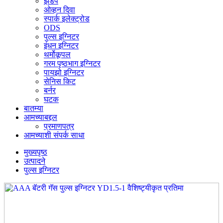
झडप
ओव्हन दिवा
स्पार्क इलेक्ट्रोड
ODS
पुल्स इग्निटर
इंधन इग्निटर
थर्मोकूपल
गरम पृष्ठभाग इग्निटर
पायझो इग्निटर
सेनिस किट
बर्नर
घटक
बातम्या
आमच्याबद्दल
प्रमाणपत्र
आमच्याशी संपर्क साधा
मुख्यपृष्ठ
उत्पादने
पुल्स इग्निटर