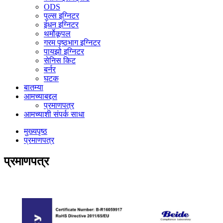
ODS
पुल्स इग्निटर
इंधन इग्निटर
थर्मोकूपल
गरम पृष्ठभाग इग्निटर
पायझो इग्निटर
सेनिस किट
बर्नर
घटक
बातम्या
आमच्याबद्दल
प्रमाणपत्र
आमच्याशी संपर्क साधा
मुख्यपृष्ठ
प्रमाणपत्र
प्रमाणपत्र