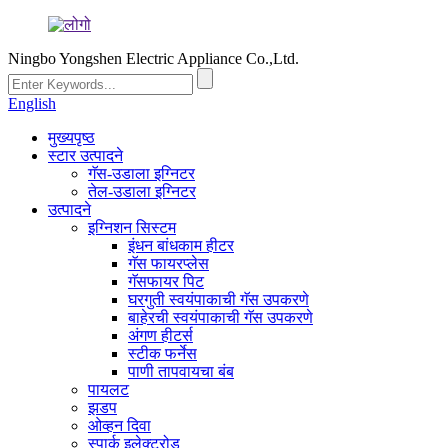
Ningbo Yongshen Electric Appliance Co.,Ltd.
English
मुख्यपृष्ठ
स्टार उत्पादने
गॅस-उडाला इग्निटर
तेल-उडाला इग्निटर
उत्पादने
इग्निशन सिस्टम
इंधन बांधकाम हीटर
गॅस फायरप्लेस
गॅसफायर पिट
घरगुती स्वयंपाकाची गॅस उपकरणे
बाहेरची स्वयंपाकाची गॅस उपकरणे
अंगण हीटर्स
स्टीक फर्नेस
पाणी तापवायचा बंब
पायलट
झडप
ओव्हन दिवा
स्पार्क इलेक्ट्रोड