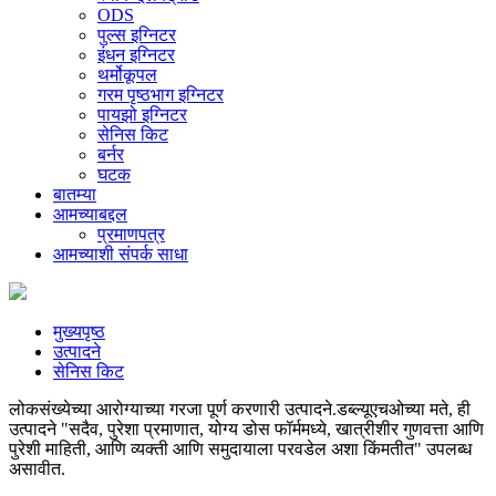
ODS
पुल्स इग्निटर
इंधन इग्निटर
थर्मोकूपल
गरम पृष्ठभाग इग्निटर
पायझो इग्निटर
सेनिस किट
बर्नर
घटक
बातम्या
आमच्याबद्दल
प्रमाणपत्र
आमच्याशी संपर्क साधा
मुख्यपृष्ठ
उत्पादने
सेनिस किट
लोकसंख्येच्या आरोग्याच्या गरजा पूर्ण करणारी उत्पादने.डब्ल्यूएचओच्या मते, ही
उत्पादने "सदैव, पुरेशा प्रमाणात, योग्य डोस फॉर्ममध्ये, खात्रीशीर गुणवत्ता आणि
पुरेशी माहिती, आणि व्यक्ती आणि समुदायाला परवडेल अशा किंमतीत" उपलब्ध
असावीत.