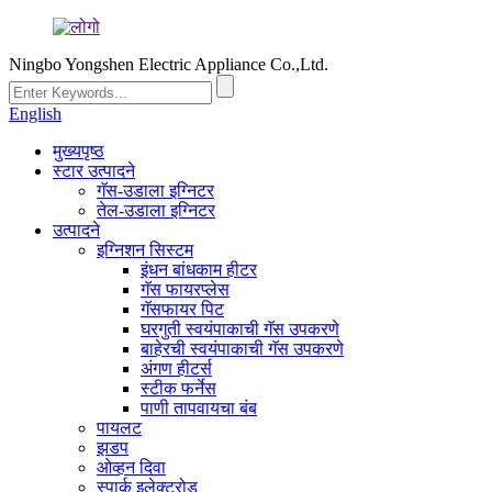
Ningbo Yongshen Electric Appliance Co.,Ltd.
English
मुख्यपृष्ठ
स्टार उत्पादने
गॅस-उडाला इग्निटर
तेल-उडाला इग्निटर
उत्पादने
इग्निशन सिस्टम
इंधन बांधकाम हीटर
गॅस फायरप्लेस
गॅसफायर पिट
घरगुती स्वयंपाकाची गॅस उपकरणे
बाहेरची स्वयंपाकाची गॅस उपकरणे
अंगण हीटर्स
स्टीक फर्नेस
पाणी तापवायचा बंब
पायलट
झडप
ओव्हन दिवा
स्पार्क इलेक्ट्रोड