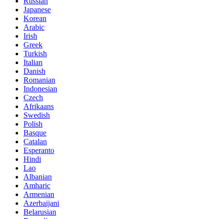
Russian
Japanese
Korean
Arabic
Irish
Greek
Turkish
Italian
Danish
Romanian
Indonesian
Czech
Afrikaans
Swedish
Polish
Basque
Catalan
Esperanto
Hindi
Lao
Albanian
Amharic
Armenian
Azerbaijani
Belarusian