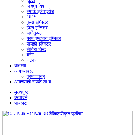
झडप
ओव्हन दिवा
स्पार्क इलेक्ट्रोड
ODS
पुल्स इग्निटर
इंधन इग्निटर
थर्मोकूपल
गरम पृष्ठभाग इग्निटर
पायझो इग्निटर
सेनिस किट
बर्नर
घटक
बातम्या
आमच्याबद्दल
प्रमाणपत्र
आमच्याशी संपर्क साधा
मुख्यपृष्ठ
उत्पादने
पायलट