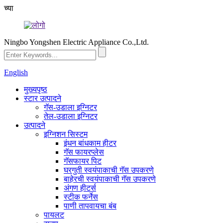
च्या
Ningbo Yongshen Electric Appliance Co.,Ltd.
English
मुख्यपृष्ठ
स्टार उत्पादने
गॅस-उडाला इग्निटर
तेल-उडाला इग्निटर
उत्पादने
इग्निशन सिस्टम
इंधन बांधकाम हीटर
गॅस फायरप्लेस
गॅसफायर पिट
घरगुती स्वयंपाकाची गॅस उपकरणे
बाहेरची स्वयंपाकाची गॅस उपकरणे
अंगण हीटर्स
स्टीक फर्नेस
पाणी तापवायचा बंब
पायलट