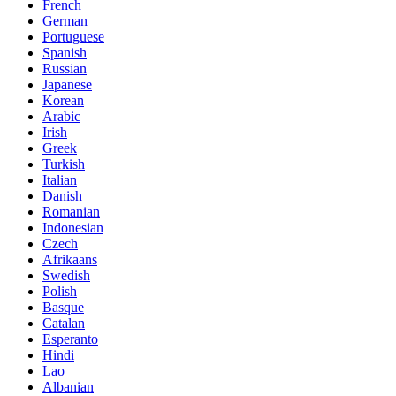
French
German
Portuguese
Spanish
Russian
Japanese
Korean
Arabic
Irish
Greek
Turkish
Italian
Danish
Romanian
Indonesian
Czech
Afrikaans
Swedish
Polish
Basque
Catalan
Esperanto
Hindi
Lao
Albanian