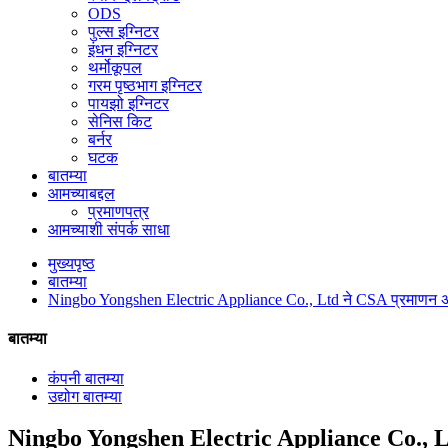
ODS
पुल्स इग्निटर
इंधन इग्निटर
थर्मोकूपल
गरम पृष्ठभाग इग्निटर
पायझो इग्निटर
सेनिस किट
बर्नर
घटक
बातम्या
आमच्याबद्दल
प्रमाणपत्र
आमच्याशी संपर्क साधा
मुख्यपृष्ठ
बातम्या
Ningbo Yongshen Electric Appliance Co., Ltd ने CSA प्रमाणन अद
बातम्या
कंपनी बातम्या
उद्योग बातम्या
Ningbo Yongshen Electric Appliance Co., Ltd