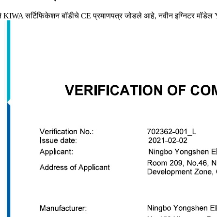
KIWA सर्टिफिकेशन बॉडीचे CE प्रमाणपत्र जोडले आहे, नवीन इग्निटर मॉडेल YA22