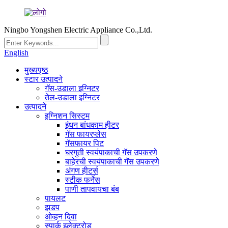
Ningbo Yongshen Electric Appliance Co.,Ltd.
English
मुख्यपृष्ठ
स्टार उत्पादने
गॅस-उडाला इग्निटर
तेल-उडाला इग्निटर
उत्पादने
इग्निशन सिस्टम
इंधन बांधकाम हीटर
गॅस फायरप्लेस
गॅसफायर पिट
घरगुती स्वयंपाकाची गॅस उपकरणे
बाहेरची स्वयंपाकाची गॅस उपकरणे
अंगण हीटर्स
स्टीक फर्नेस
पाणी तापवायचा बंब
पायलट
झडप
ओव्हन दिवा
स्पार्क इलेक्ट्रोड