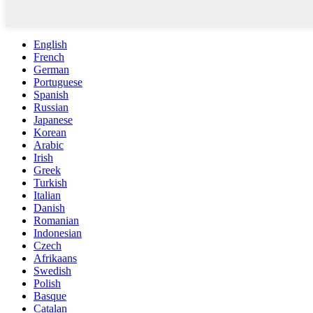
English
French
German
Portuguese
Spanish
Russian
Japanese
Korean
Arabic
Irish
Greek
Turkish
Italian
Danish
Romanian
Indonesian
Czech
Afrikaans
Swedish
Polish
Basque
Catalan