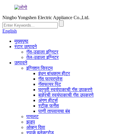
Ningbo Yongshen Electric Appliance Co.,Ltd.
English
मुख्यपृष्ठ
स्टार उत्पादने
गॅस-उडाला इग्निटर
तेल-उडाला इग्निटर
उत्पादने
इग्निशन सिस्टम
इंधन बांधकाम हीटर
गॅस फायरप्लेस
गॅसफायर पिट
घरगुती स्वयंपाकाची गॅस उपकरणे
बाहेरची स्वयंपाकाची गॅस उपकरणे
अंगण हीटर्स
स्टीक फर्नेस
पाणी तापवायचा बंब
पायलट
झडप
ओव्हन दिवा
स्पार्क इलेक्ट्रोड