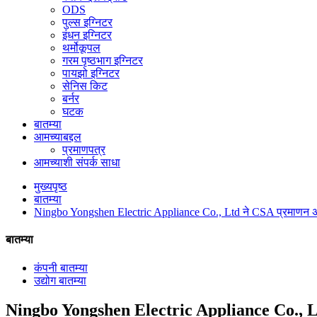
ODS
पुल्स इग्निटर
इंधन इग्निटर
थर्मोकूपल
गरम पृष्ठभाग इग्निटर
पायझो इग्निटर
सेनिस किट
बर्नर
घटक
बातम्या
आमच्याबद्दल
प्रमाणपत्र
आमच्याशी संपर्क साधा
मुख्यपृष्ठ
बातम्या
Ningbo Yongshen Electric Appliance Co., Ltd ने CSA प्रमाणन अद
बातम्या
कंपनी बातम्या
उद्योग बातम्या
Ningbo Yongshen Electric Appliance Co., Ltd