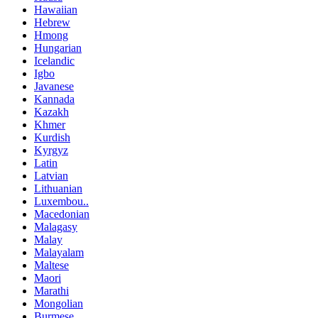
Hawaiian
Hebrew
Hmong
Hungarian
Icelandic
Igbo
Javanese
Kannada
Kazakh
Khmer
Kurdish
Kyrgyz
Latin
Latvian
Lithuanian
Luxembou..
Macedonian
Malagasy
Malay
Malayalam
Maltese
Maori
Marathi
Mongolian
Burmese