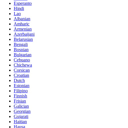
Esperanto
Hindi
Lao
Albanian
Amharic
Armenian
Azerbaijani
Belarusian
Bengali
Bosnian
Bulgarian
Cebuano
Chichewa
Corsican
Croatian
Dutch
Estonian
Filipino
Finnish
Frisian
Galician
Georgian
Gujarati
Haitian
Hausa